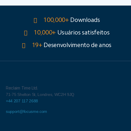
100,000+
Downloads
10,000+
Usuários satisfeitos
19+
Desenvolvimento de anos
Reclaim Time Ltd.
71-75 Shelton St,
Londres,
WC2H 9JQ
+44 207 117 2688
support@focusme.com