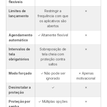
flexíveis
Limites de
Restringir a
✗
lançamento
frequência com que
os aplicativos são
abertos
Agendamento
✓ Altamente flexível
✗
automático
Intervalos de
Sobreposição de
✗
tela
tela cheia com
obrigatórios
proteção contra
saltos
Modo forçado
✓ Não pode ser
✗ Apenas
ignorado
motivacional
Desinstalar a
✓
✗
proteção
Proteção por
✓ Múltiplas opções
✗
senha