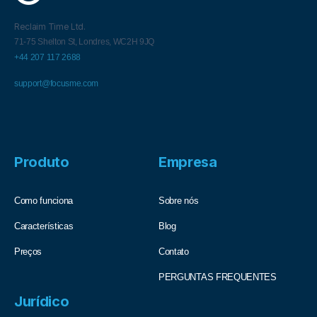
Reclaim Time Ltd.
71-75 Shelton St,
Londres,
WC2H 9JQ
+44 207 117 2688
support@focusme.com
Produto
Empresa
Como funciona
Sobre nós
Características
Blog
Preços
Contato
PERGUNTAS FREQUENTES
Jurídico