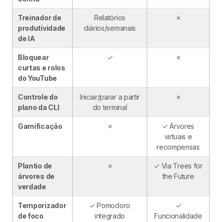
Treinador de
Relatórios
✗
produtividade
diários/semanais
de IA
Bloquear
✓
✗
curtas e rolos
do YouTube
Controle do
Iniciar/parar a partir
✗
plano da CLI
do terminal
Gamificação
✗
✓ Árvores
virtuais e
recompensas
Plantio de
✗
✓ Via Trees for
árvores de
the Future
verdade
Temporizador
✓ Pomodoro
✓
de foco
integrado
Funcionalidade