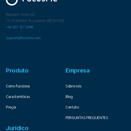
Reclaim Time Ltd.
71-75 Shelton St,
Londres,
WC2H 9JQ
+44 207 117 2688
support@focusme.com
Produto
Empresa
Como funciona
Sobre nós
Características
Blog
Preços
Contato
PERGUNTAS FREQUENTES
Jurídico