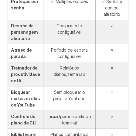
Proteção por
✓ Múltiplas opções
✓ Senha e
senha
código
aleatório
Desafio do
Comprimento
✓
personagem
configurável
aleatório
Atraso de
Período de espera
✗
parada
configurável
Treinador de
Relatórios
✗
produtividade
diários/semanais
de IA
Bloquear
Sem bloquear o
✗
curtas e rolos
próprio YouTube
do YouTube
Controle do
Iniciar/parar a partir do
✗
plano da CLI
terminal
Biblioteca e
Planos comunitários
✗