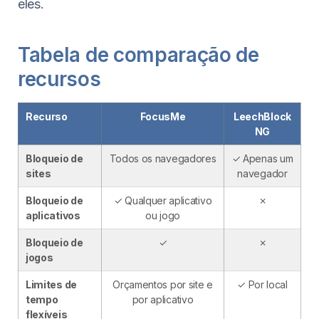
eles.
Tabela de comparação de
recursos
Recurso
FocusMe
LeechBlock
NG
Bloqueio de
Todos os navegadores
✓ Apenas um
sites
navegador
Bloqueio de
✓ Qualquer aplicativo
✗
aplicativos
ou jogo
Bloqueio de
✓
✗
jogos
Limites de
Orçamentos por site e
✓ Por local
tempo
por aplicativo
flexíveis