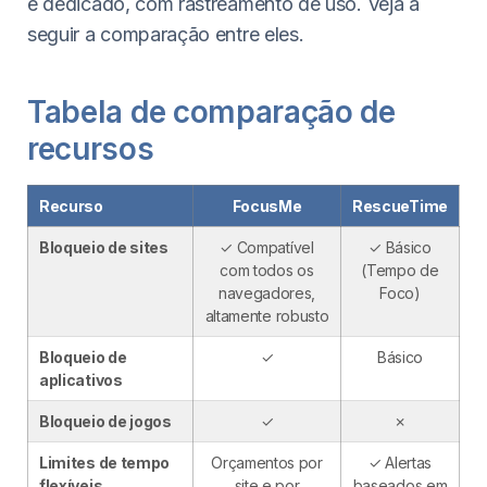
e dedicado, com rastreamento de uso. Veja a
seguir a comparação entre eles.
Tabela de comparação de
recursos
Recurso
FocusMe
RescueTime
Bloqueio de sites
✓ Compatível
✓ Básico
com todos os
(Tempo de
navegadores,
Foco)
altamente robusto
Bloqueio de
✓
Básico
aplicativos
Bloqueio de jogos
✓
✗
Limites de tempo
Orçamentos por
✓ Alertas
flexíveis
site e por
baseados em