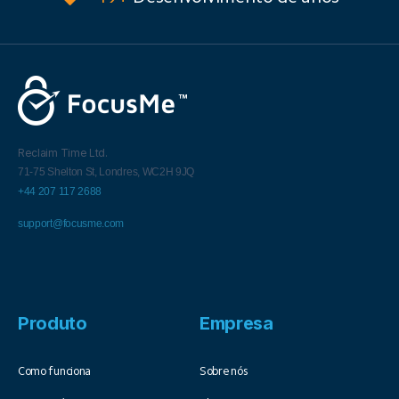
Reclaim Time Ltd.
71-75 Shelton St,
Londres,
WC2H 9JQ
+44 207 117 2688
support@focusme.com
Produto
Empresa
Como funciona
Sobre nós