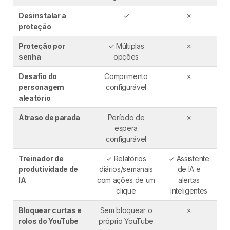
Desinstalar a
✓
✗
proteção
Proteção por
✓ Múltiplas
✗
senha
opções
Desafio do
Comprimento
✗
personagem
configurável
aleatório
Atraso de parada
Período de
✗
espera
configurável
Treinador de
✓ Relatórios
✓ Assistente
produtividade de
diários/semanais
de IA e
IA
com ações de um
alertas
clique
inteligentes
Bloquear curtas e
Sem bloquear o
✗
rolos do YouTube
próprio YouTube