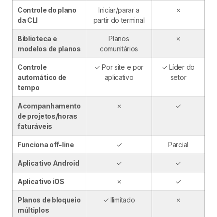
Controle do plano
Iniciar/parar a
✗
da CLI
partir do terminal
Biblioteca e
Planos
✗
modelos de planos
comunitários
Controle
✓ Por site e por
✓ Líder do
automático de
aplicativo
setor
tempo
Acompanhamento
✗
✓
de projetos/horas
faturáveis
Funciona off-line
✓
Parcial
Aplicativo Android
✓
✓
Aplicativo iOS
✗
✓
Planos de bloqueio
✓ Ilimitado
✗
múltiplos