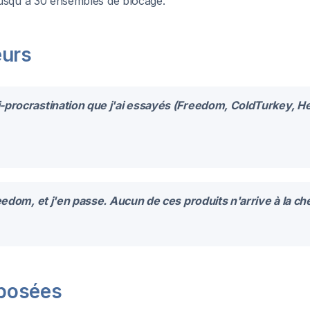
jusqu'à 30 ensembles de blocage.
eurs
i-procrastination que j'ai essayés (Freedom, ColdTurkey, He
reedom, et j'en passe. Aucun de ces produits n'arrive à la c
posées