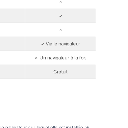
✗
✓
✗
✓ Via le navigateur
t
✗ Un navigateur à la fois
Gratuit
navigateur sur lequel elle est installée. Si