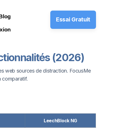
Blog
Essai Gratuit
xion
ionnalités (2026)
tes web sources de distraction. FocusMe
n comparatif.
LeechBlock NG