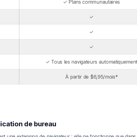
✓ Plans communautaires
✓
✓
✓
✓ Tous les navigateurs automatiquemen
À partir de $6,95/mois*
ication de bureau
t une extension de navigateur : elle ne fonctionne que dans le 