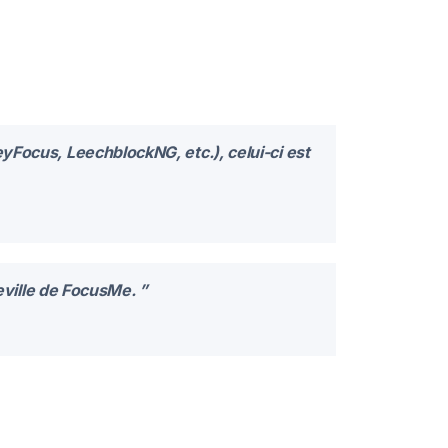
yFocus, LeechblockNG, etc.), celui-ci est
heville de FocusMe. ”