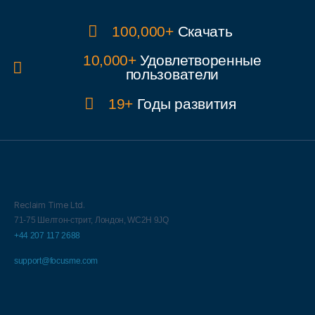
100,000+
Скачать
10,000+
Удовлетворенные
пользователи
19+
Годы развития
Reclaim Time Ltd.
71-75 Шелтон-стрит,
Лондон,
WC2H 9JQ
+44 207 117 2688
support@focusme.com