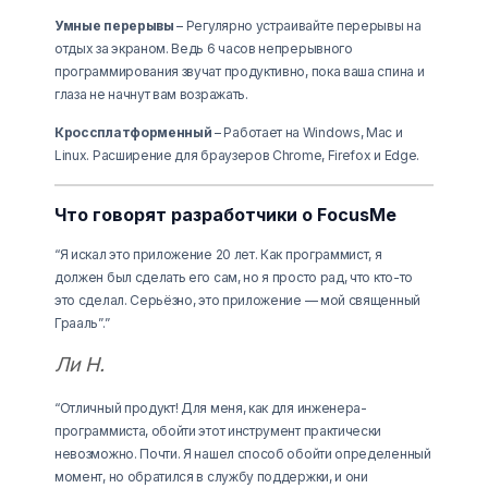
Умные перерывы
– Регулярно устраивайте перерывы на
отдых за экраном. Ведь 6 часов непрерывного
программирования звучат продуктивно, пока ваша спина и
глаза не начнут вам возражать.
Кроссплатформенный
– Работает на Windows, Mac и
Linux. Расширение для браузеров Chrome, Firefox и Edge.
Что говорят разработчики о FocusMe
“Я искал это приложение 20 лет. Как программист, я
должен был сделать его сам, но я просто рад, что кто-то
это сделал. Серьёзно, это приложение — мой священный
Грааль”.”
Ли Н.
“Отличный продукт! Для меня, как для инженера-
программиста, обойти этот инструмент практически
невозможно. Почти. Я нашел способ обойти определенный
момент, но обратился в службу поддержки, и они