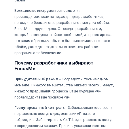
Снова.
Большинство инструментов повышения
производительности не подходят для разработчиков,
потому что большинство разработчиков могут их обойти.
FocusMe — другое дело. Он создан разработчиком,
который столкнулся с той же проблемой, и спроектировал
его таким образом, чтобы его было максимально сложно
обойти, даже для тех, кто точно знает, как работает
программное обеспечение.
Почему разработчики выбирают
FocusMe
Принудительный режим
– Сосредоточьтесь на одном
моменте. Никакого вмешательства, никаких “всего 5 минут”,
никакого прерывания процесса. Ваше будущее «я»
поблагодарит ваше прошлое «я».
Гранулированный контроль
– Заблокировать reddit.com,
но разрешить доступ к документации API вашего
сабреддита. Заблокировать YouTube, но разрешить доступ
к определенным каналам. Правила устанавливаете вы.