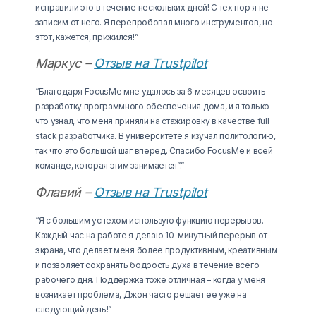
исправили это в течение нескольких дней! С тех пор я не
зависим от него. Я перепробовал много инструментов, но
этот, кажется, прижился!”
Маркус –
Отзыв на Trustpilot
“Благодаря FocusMe мне удалось за 6 месяцев освоить
разработку программного обеспечения дома, и я только
что узнал, что меня приняли на стажировку в качестве full
stack разработчика. В университете я изучал политологию,
так что это большой шаг вперед. Спасибо FocusMe и всей
команде, которая этим занимается”.”
Флавий –
Отзыв на Trustpilot
“Я с большим успехом использую функцию перерывов.
Каждый час на работе я делаю 10-минутный перерыв от
экрана, что делает меня более продуктивным, креативным
и позволяет сохранять бодрость духа в течение всего
рабочего дня. Поддержка тоже отличная – когда у меня
возникает проблема, Джон часто решает ее уже на
следующий день!”