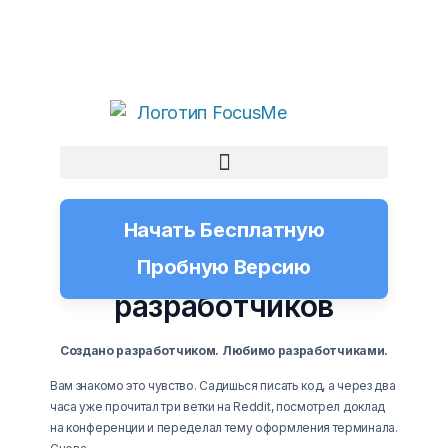
Начать Бесплатную
FocusMe для
Пробную Версию
разработчиков
Создано разработчиком. Любимо разработчиками.
Вам знакомо это чувство. Садишься писать код, а через два
часа уже прочитал три ветки на Reddit, посмотрел доклад
на конференции и переделал тему оформления терминала.