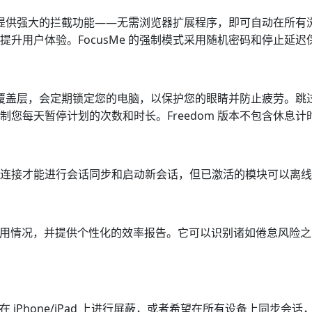
，提供强大的拦截功能——无需浏览器扩展程序，即可自动在所有浏
升用户体验。FocusMe 的强制模式采用随机密码和停止延迟
全屏覆盖层，会定期锁定您的电脑，以保护您的眼睛并防止疲劳。
您每天暂停计划的次数和时长。Freedom 版本不包含休息计
需要网络连接才能进行会话同步和启动新会话，但已激活的模块可以离线
天的电脑使用情况，并提供个性化的效率报告。它可以识别诸如倦怠风
 iPhone/iPad 上进行屏蔽，或者希望在所有设备上同步会话，F