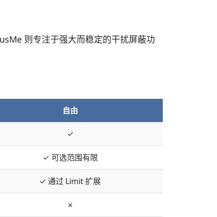
FocusMe 则专注于强大而稳定的干扰屏蔽功
自由
✓
✓ 可选范围有限
✓ 通过 Limit 扩展
✗