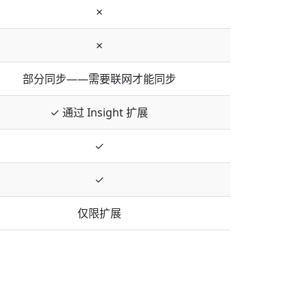
✗
✗
部分同步——需要联网才能同步
✓ 通过 Insight 扩展
✓
✓
仅限扩展