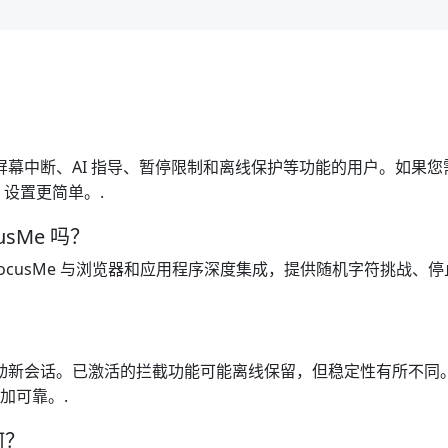
屏幕中断、AI 指导、暂停限制和离线保护等功能的用户。如果您需要 
m 设置更简单。.
usMe 吗？
难绕过。FocusMe 与浏览器和应用程序深度集成，提供随机字符挑
启动新会话。已激活的拦截功能可能离线保留，但稳定性有所不同。
加可靠。.
何？