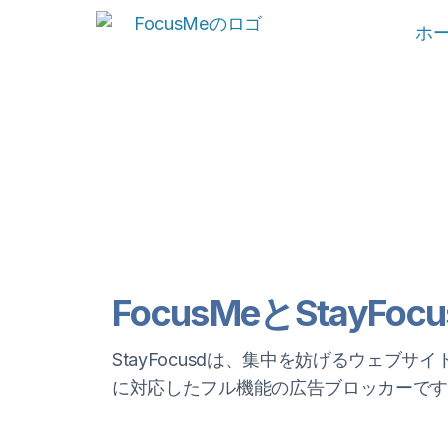
ホ
FocusMeとStayF
StayFocusdは、集中を妨げるウェブ
に対応したフル機能の広告ブロッカーです