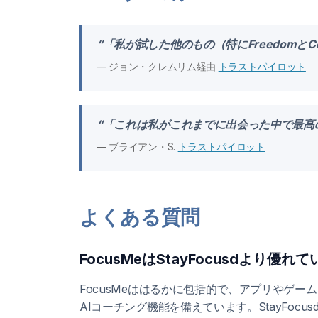
“「私が試した他のもの（特にFreedomと
— ジョン・クレムリム経由
トラストパイロット
“「これは私がこれまでに出会った中で最高
— ブライアン・S.
トラストパイロット
よくある質問
FocusMeはStayFocusdより優れ
FocusMeははるかに包括的で、アプリやゲ
AIコーチング機能を備えています。StayFo