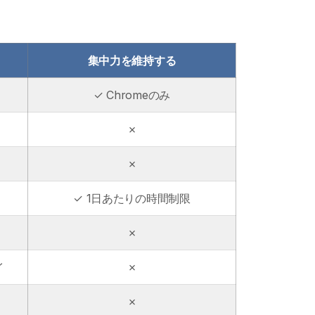
集中力を維持する
✓ Chromeのみ
✗
✗
✓ 1日あたりの時間制限
✗
イ
✗
✗