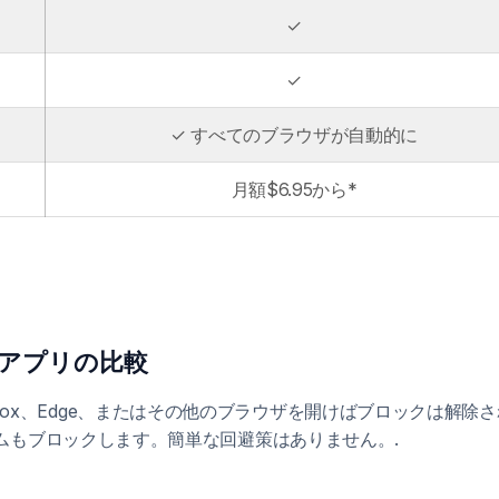
✓
✓
✓ すべてのブラウザが自動的に
月額$6.95から*
プアプリの比較
。Firefox、Edge、またはその他のブラウザを開けばブロックは解
ムもブロックします。簡単な回避策はありません。.