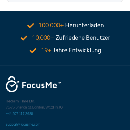
100,000+
Herunterladen
10,000+
Zufriedene Benutzer
19+
Jahre Entwicklung
Reclaim Time Ltd.
71-75 Shelton St,
London,
WC2H 9JQ
+44 207 117 2688
support@focusme.com