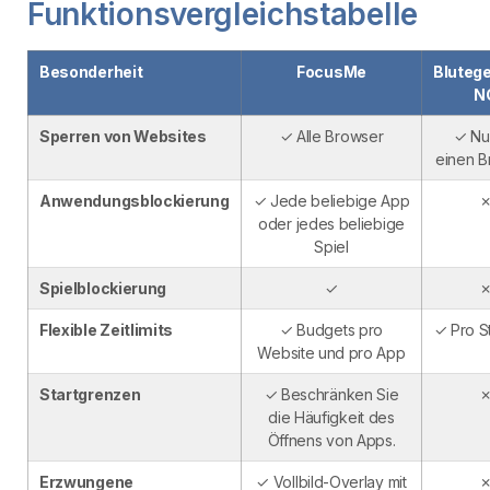
Funktionsvergleichstabelle
Besonderheit
FocusMe
Blutege
N
Sperren von Websites
✓ Alle Browser
✓ Nur
einen B
Anwendungsblockierung
✓ Jede beliebige App
oder jedes beliebige
Spiel
Spielblockierung
✓
Flexible Zeitlimits
✓ Budgets pro
✓ Pro S
Website und pro App
Startgrenzen
✓ Beschränken Sie
die Häufigkeit des
Öffnens von Apps.
Erzwungene
✓ Vollbild-Overlay mit