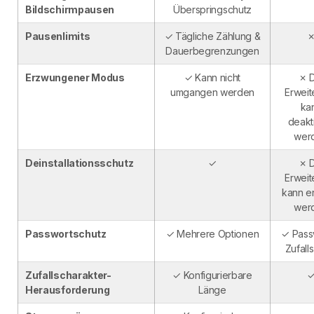
Bildschirmpausen
Überspringschutz
Pausenlimits
✓ Tägliche Zählung &
Dauerbegrenzungen
Erzwungener Modus
✓ Kann nicht
✗ D
umgangen werden
Erweit
ka
deakti
wer
Deinstallationsschutz
✓
✗ D
Erweit
kann en
wer
Passwortschutz
✓ Mehrere Optionen
✓ Pass
Zufall
Zufallscharakter-
✓ Konfigurierbare
Herausforderung
Länge