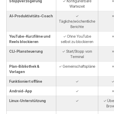
Stoppverzögerung
✓ Konfigurierbare
Wartezeit
AI-Produktivitäts-Coach
✓
Tägliche/wöchentliche
Berichte
YouTube-Kurzfilme und
✓ Ohne YouTube
Reels blockieren
selbst zu blockieren
CLI-Plansteuerung
✓ Start/Stopp vom
Terminal
Plan-Bibliothek &
✓ Gemeinschaftspläne
Vorlagen
Funktioniert offline
✓
Android-App
✓
Linux-Unterstützung
✓
✓ Übe
Brow