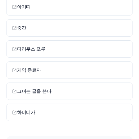
아기띠
중간
다리우스 포루
게임 종료자
그녀는 글을 쓴다
하비티카