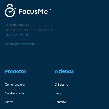
Reclaim Time Ltd.
71-75 Shelton St,
Londra,
WC2H 9JQ
+44 207 117 2688
support@focusme.com
Prodotto
Azienda
Come funziona
Chi siamo
Caratteristiche
Blog
Prezzi
Contatto