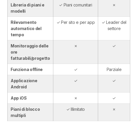
Libreria di piani e
✓ Piani comunitari
✗
modelli
Rilevamento
✓ Per sito e per app
✓ Leader del
automatico del
settore
tempo
Monitoraggio delle
✗
✓
ore
fatturabili/progetto
Funziona offline
✓
Parziale
Applicazione
✓
✓
Android
App iOS
✗
✓
Piani di blocco
✓ Illimitato
✗
multipli