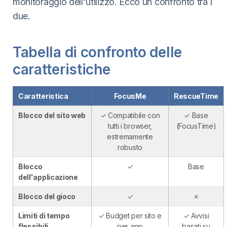
monitoraggio dell'utilizzo. Ecco un confronto tra i
due.
Tabella di confronto delle
caratteristiche
Caratteristica
FocusMe
RescueTime
Blocco del sito web
✓ Compatibile con
✓ Base
tutti i browser,
(FocusTime)
estremamente
robusto
Blocco
✓
Base
dell'applicazione
Blocco del gioco
✓
✗
Limiti di tempo
✓ Budget per sito e
✓ Avvisi
flessibili
per app
basati su