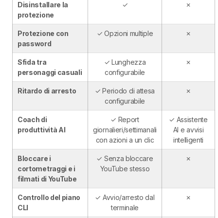
Disinstallare la
✓
✗
protezione
Protezione con
✓ Opzioni multiple
✗
password
Sfida tra
✓ Lunghezza
✗
personaggi casuali
configurabile
Ritardo di arresto
✓ Periodo di attesa
✗
configurabile
Coach di
✓ Report
✓ Assistente
produttività AI
giornalieri/settimanali
AI e avvisi
con azioni a un clic
intelligenti
Bloccare i
✓ Senza bloccare
✗
cortometraggi e i
YouTube stesso
filmati di YouTube
Controllo del piano
✓ Avvio/arresto dal
✗
CLI
terminale