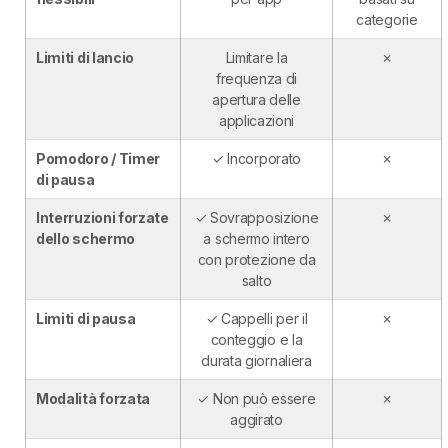
categorie
Limiti di lancio
Limitare la
✗
frequenza di
apertura delle
applicazioni
Pomodoro / Timer
✓ Incorporato
✗
di pausa
Interruzioni forzate
✓ Sovrapposizione
✗
dello schermo
a schermo intero
con protezione da
salto
Limiti di pausa
✓ Cappelli per il
✗
conteggio e la
durata giornaliera
Modalità forzata
✓ Non può essere
✗
aggirato